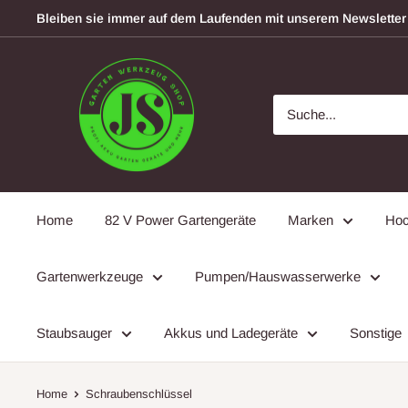
Direkt
Bleiben sie immer auf dem Laufenden mit unserem Newsletter
zum
Inhalt
garten-
werkzeugshop
Home
82 V Power Gartengeräte
Marken
Hoc
Gartenwerkzeuge
Pumpen/Hauswasserwerke
Staubsauger
Akkus und Ladegeräte
Sonstige
Home
Schraubenschlüssel