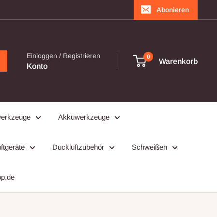
Abonieren
Einloggen / Registrieren
0
Warenkorb
Konto
werkzeuge
Akkuwerkzeuge
ftgeräte
Duckluftzubehör
Schweißen
op.de