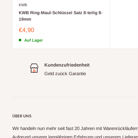
KWB
KWB Ring-Maul-Schlüssel Satz 8-teilig 8-
19mm
Sonderpreis
€4,90
Auf Lager
Kundenzufriedenheit
Geld zuück Garantie
ÜBER UNS
Wir handeln nun mehr seit fast 20 Jahren mit Warenrückläufe
Aufgrund unserer langjährigen Erfahrung und unserem Liefera