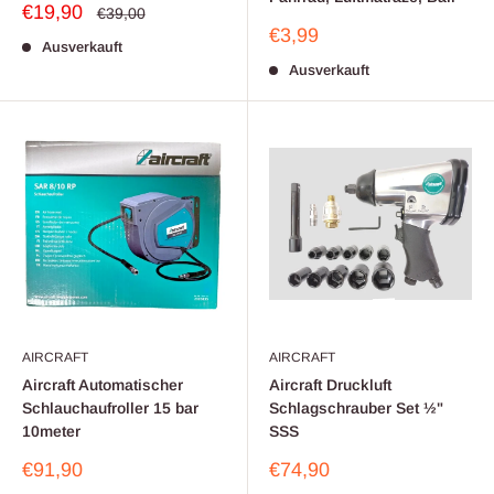
Sonderpreis
€19,90
Normalpreis
€39,00
Sonderpreis
€3,99
Ausverkauft
Ausverkauft
AIRCRAFT
AIRCRAFT
Aircraft Automatischer
Aircraft Druckluft
Schlauchaufroller 15 bar
Schlagschrauber Set ½"
10meter
SSS
Sonderpreis
Sonderpreis
€91,90
€74,90