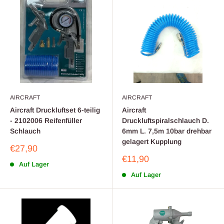
AIRCRAFT
AIRCRAFT
Aircraft Druckluftset 6-teilig
Aircraft
- 2102006 Reifenfüller
Druckluftspiralschlauch D.
Schlauch
6mm L. 7,5m 10bar drehbar
gelagert Kupplung
Sonderpreis
€27,90
Sonderpreis
€11,90
Auf Lager
Auf Lager