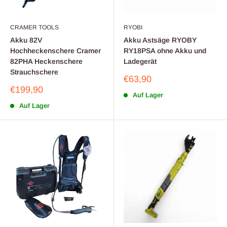
CRAMER TOOLS
RYOBI
Akku 82V
Akku Astsäge RYOBY
Hochheckenschere Cramer
RY18PSA ohne Akku und
82PHA Heckenschere
Ladegerät
Strauchschere
Sonderpreis
€63,90
Sonderpreis
€199,90
Auf Lager
Auf Lager