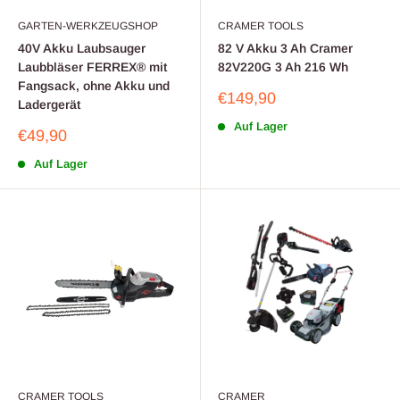
GARTEN-WERKZEUGSHOP
CRAMER TOOLS
40V Akku Laubsauger
82 V Akku 3 Ah Cramer
Laubbläser FERREX® mit
82V220G 3 Ah 216 Wh
Fangsack, ohne Akku und
Sonderpreis
€149,90
Ladergerät
Auf Lager
Sonderpreis
€49,90
Auf Lager
CRAMER TOOLS
CRAMER