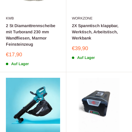
KWB
WORKZONE
2 St Diamanttrennscheibe
2X Spanntisch klappbar,
mit Turborand 230 mm
Werktisch, Arbeitstisch,
Wandfliesen, Marmor
Werkbank
Feinsteinzeug
Sonderpreis
€39,90
Sonderpreis
€17,90
Auf Lager
Auf Lager