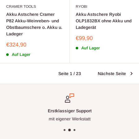
CRAMER TOOLS
RYOBI
Akku Astschere Cramer
Akku Astschere Ryobi
P82 Akku-Weinreben- und
OLP1832BX ohne Akku und
Obstbaumschere o. Akku u.
Ladegerät
Ladeger
Sonderpreis
€99,90
Sonderpreis
€324,90
Auf Lager
Auf Lager
Seite 1 / 23
Nächste Seite
Erstklassiger Support
mit eigener Werkstatt