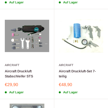
Auf Lager
Auf Lager
AIRCRAFT
AIRCRAFT
Aircraft Druckluft
Aircraft Druckluft-Set 7-
Stabschleifer STS
teilig
Sonderpreis
Sonderpreis
€29,90
€48,90
Auf Lager
Auf Lager