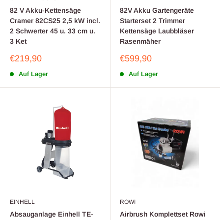
82 V Akku-Kettensäge
82V Akku Gartengeräte
Cramer 82CS25 2,5 kW incl.
Starterset 2 Trimmer
2 Schwerter 45 u. 33 cm u.
Kettensäge Laubbläser
3 Ket
Rasenmäher
Sonderpreis
Sonderpreis
€219,90
€599,90
Auf Lager
Auf Lager
EINHELL
ROWI
Absauganlage Einhell TE-
Airbrush Komplettset Rowi