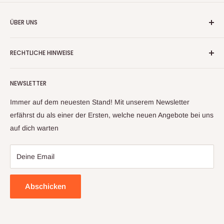
ÜBER UNS
Wir handeln nun mehr seit fast 20 Jahren mit
RECHTLICHE HINWEISE
Warenrückläufern, Retouren und Neuware
Kontaktinformationen
Aufgrund unserer langjährigen Erfahrung und unserem
NEWSLETTER
Impressum
Lieferantennetzwerk, können wir ihnen ein großes Sortiment
an Artikeln anbieten. Sollte sich trotz sorgfältiger Prüfung mal
Datenschutzerklärung
Immer auf dem neuesten Stand! Mit unserem Newsletter
ein Artikel zu ihnen auf den Weg gemacht haben, welcher
Widerrufsbelehrung & Widerrufsformula
erfährst du als einer der Ersten, welche neuen Angebote bei uns
nicht ihren Erwartungen entspricht, kontaktieren sie uns bitte
auf dich warten
Allgemeine Geschäftsbedingungen
und wir finden gemeinsam eine Lösung
Deine Email
Abschicken