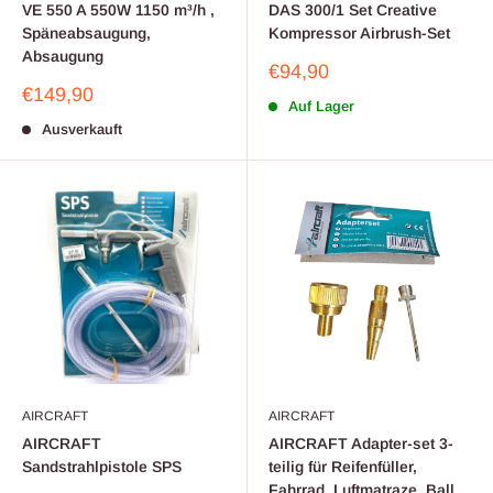
VE 550 A 550W 1150 m³/h ,
DAS 300/1 Set Creative
Späneabsaugung,
Kompressor Airbrush-Set
Absaugung
Sonderpreis
€94,90
Sonderpreis
€149,90
Auf Lager
Ausverkauft
AIRCRAFT
AIRCRAFT
AIRCRAFT
AIRCRAFT Adapter-set 3-
Sandstrahlpistole SPS
teilig für Reifenfüller,
Fahrrad, Luftmatraze, Ball