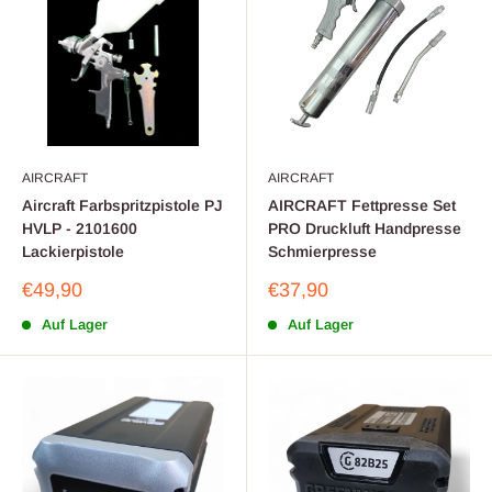
AIRCRAFT
AIRCRAFT
Aircraft Farbspritzpistole PJ
AIRCRAFT Fettpresse Set
HVLP - 2101600
PRO Druckluft Handpresse
Lackierpistole
Schmierpresse
Sonderpreis
Sonderpreis
€49,90
€37,90
Auf Lager
Auf Lager