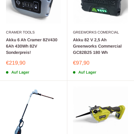
CRAMER TOOLS
GREEWORKS COMERCIAL
Akku 6 Ah Cramer 82V430
Akku 82 V 2,5 Ah
6Ah 430Wh 82V
Greenworks Commercial
Sonderpreis!
GC82B25 180 Wh
Sonderpreis
Sonderpreis
€219,90
€97,90
Auf Lager
Auf Lager