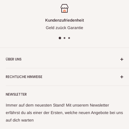
Kundenzufriedenheit
Geld zuück Garantie
ÜBER UNS
Wir handeln nun mehr seit fast 20 Jahren mit
RECHTLICHE HINWEISE
Warenrückläufern, Retouren und Neuware
Kontaktinformationen
Aufgrund unserer langjährigen Erfahrung und unserem
NEWSLETTER
Impressum
Lieferantennetzwerk, können wir ihnen ein großes Sortiment
an Artikeln anbieten. Sollte sich trotz sorgfältiger Prüfung mal
Datenschutzerklärung
Immer auf dem neuesten Stand! Mit unserem Newsletter
ein Artikel zu ihnen auf den Weg gemacht haben, welcher
Widerrufsbelehrung & Widerrufsformula
erfährst du als einer der Ersten, welche neuen Angebote bei uns
nicht ihren Erwartungen entspricht, kontaktieren sie uns bitte
auf dich warten
Allgemeine Geschäftsbedingungen
und wir finden gemeinsam eine Lösung