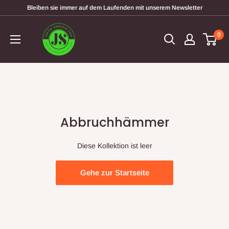
Direkt
Bleiben sie immer auf dem Laufenden mit unserem Newsletter
zum
garten-
Inhalt
0
werkzeugshop
Abbruchhämmer
Diese Kollektion ist leer
Gehe zur Startseite