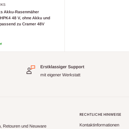
RKS
s Akku-Rasenmäher
PK4 48 V, ohne Akku und
 passend zu Cramer 48V
reis
er
Erstklassiger Support
mit eigener Werkstatt
RECHTLICHE HINWEISE
Kontaktinformationen
rn, Retouren und Neuware