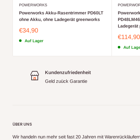
POWERWORKS
POWERWO
Powerworks Akku-Rasentrimmer PD60LT
Powerwork
ohne Akku, ohne Ladegerät greenworks
PD48LM46H
Ladegerät
Sonderpreis
€34,90
Sonderp
€114,90
Auf Lager
Auf Lag
Kundenzufriedenheit
Geld zuück Garantie
ÜBER UNS
Wir handeln nun mehr seit fast 20 Jahren mit Warenrückläufe