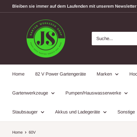
Direkt
Bleiben sie immer auf dem Laufenden mit unserem Newsletter
zum
Inhalt
garten-
werkzeugshop
Home
82 V Power Gartengeräte
Marken
Hoc
Gartenwerkzeuge
Pumpen/Hauswasserwerke
Staubsauger
Akkus und Ladegeräte
Sonstige
Home
60V