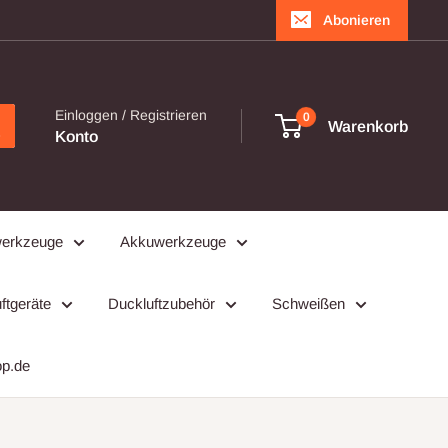
Abonieren
Einloggen / Registrieren
0
Warenkorb
Konto
werkzeuge
Akkuwerkzeuge
ftgeräte
Duckluftzubehör
Schweißen
op.de