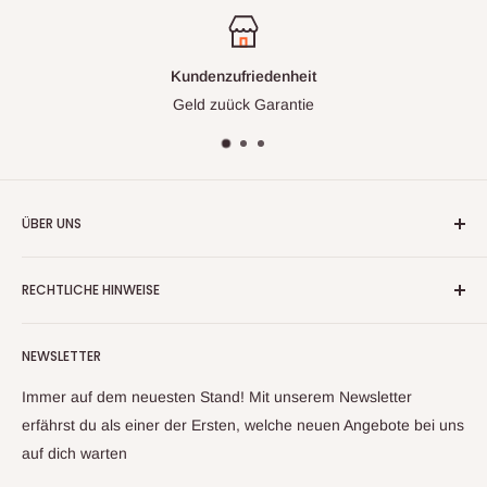
Kundenzufriedenheit
Geld zuück Garantie
ÜBER UNS
Wir handeln nun mehr seit fast 20 Jahren mit
RECHTLICHE HINWEISE
Warenrückläufern, Retouren und Neuware
Kontaktinformationen
Aufgrund unserer langjährigen Erfahrung und unserem
NEWSLETTER
Impressum
Lieferantennetzwerk, können wir ihnen ein großes Sortiment
an Artikeln anbieten. Sollte sich trotz sorgfältiger Prüfung mal
Datenschutzerklärung
Immer auf dem neuesten Stand! Mit unserem Newsletter
ein Artikel zu ihnen auf den Weg gemacht haben, welcher
Widerrufsbelehrung & Widerrufsformula
erfährst du als einer der Ersten, welche neuen Angebote bei uns
nicht ihren Erwartungen entspricht, kontaktieren sie uns bitte
auf dich warten
Allgemeine Geschäftsbedingungen
und wir finden gemeinsam eine Lösung