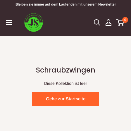
Direkt
Bleiben sie immer auf dem Laufenden mit unserem Newsletter
zum
garten-
Inhalt
0
werkzeugshop
Schraubzwingen
Diese Kollektion ist leer
Gehe zur Startseite