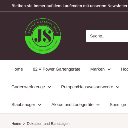
Direkt
Bleiben sie immer auf dem Laufenden mit unserem Newsletter
zum
Inhalt
garten-
werkzeugshop
Home
82 V Power Gartengeräte
Marken
Hoc
Gartenwerkzeuge
Pumpen/Hauswasserwerke
Staubsauger
Akkus und Ladegeräte
Sonstige
Home
Dekupier- und Bandsägen