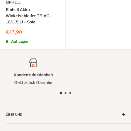
EINHELL
Einhell Akku-
Winkelschleifer TE-AG
18/115 Li - Solo
Sonderpreis
€47,90
Auf Lager
Erstklassiger Support
mit eigener Werkstatt
ÜBER UNS
Wir handeln nun mehr seit fast 20 Jahren mit