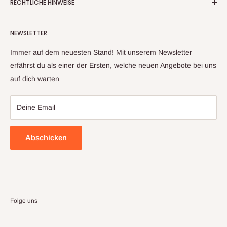
RECHTLICHE HINWEISE
Warenrückläufern, Retouren und Neuware
Kontaktinformationen
Aufgrund unserer langjährigen Erfahrung und unserem
NEWSLETTER
Impressum
Lieferantennetzwerk, können wir ihnen ein großes Sortiment
an Artikeln anbieten. Sollte sich trotz sorgfältiger Prüfung mal
Datenschutzerklärung
Immer auf dem neuesten Stand! Mit unserem Newsletter
ein Artikel zu ihnen auf den Weg gemacht haben, welcher
Widerrufsbelehrung & Widerrufsformula
erfährst du als einer der Ersten, welche neuen Angebote bei uns
nicht ihren Erwartungen entspricht, kontaktieren sie uns bitte
auf dich warten
Allgemeine Geschäftsbedingungen
und wir finden gemeinsam eine Lösung
Deine Email
Abschicken
Folge uns