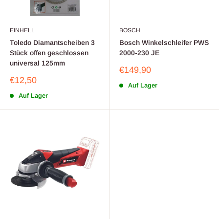
EINHELL
BOSCH
Toledo Diamantscheiben 3
Bosch Winkelschleifer PWS
Stück offen geschlossen
2000-230 JE
universal 125mm
Sonderpreis
€149,90
Sonderpreis
€12,50
Auf Lager
Auf Lager