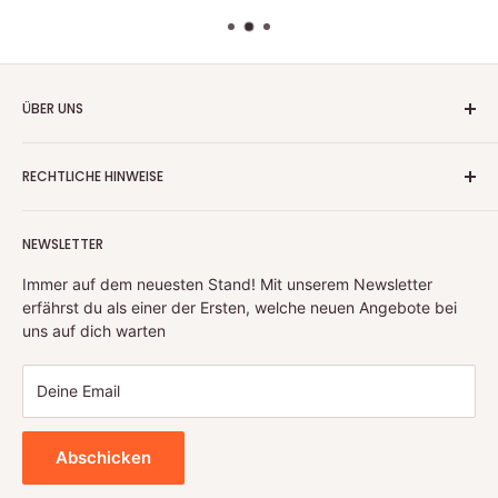
ÜBER UNS
Wir handeln nun mehr seit fast 20 Jahren mit
RECHTLICHE HINWEISE
Warenrückläufern, Retouren und Neuware
Aufgrund unserer langjährigen Erfahrung und unserem
Kontaktinformationen
Lieferantennetzwerk, können wir ihnen ein großes
NEWSLETTER
Impressum
Sortiment an Artikeln anbieten. Sollte sich trotz sorgfältiger
Prüfung mal ein Artikel zu ihnen auf den Weg gemacht
Datenschutzerklärung
Immer auf dem neuesten Stand! Mit unserem Newsletter
haben, welcher nicht ihren Erwartungen entspricht,
erfährst du als einer der Ersten, welche neuen Angebote bei
Widerrufsbelehrung & Widerrufsformula
kontaktieren sie uns bitte und wir finden gemeinsam eine
uns auf dich warten
Allgemeine Geschäftsbedingungen
Lösung
Deine Email
Abschicken