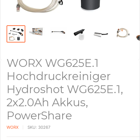
WORX WG625E.1
Hochdruckreiniger
Hydroshot WG625E.1,
2x2.0Ah Akkus,
PowerShare
WORX
SKU:
30267