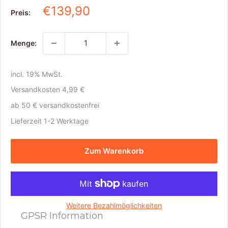
S
€139,90
Preis:
o
n
Menge:
d
e
r
incl. 19% MwSt.
p
Versandkosten 4,99 €
r
e
ab 50 € versandkostenfrei
i
Lieferzeit 1-2 Werktage
s
Zum Warenkorb
Weitere Bezahlmöglichkeiten
GPSR Information