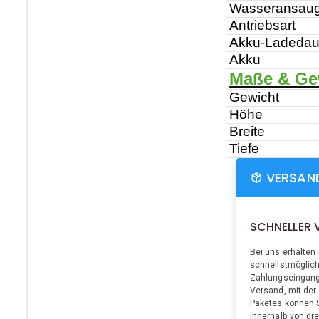
Wasseransau
Antriebsart
Akku-Ladedau
Akku
Maße & Ge
Gewicht
Höhe
Breite
Tiefe
VERSAN
SCHNELLER 
Bei uns erhalten 
schnellstmöglic
Zahlungseingang
Versand, mit der
Paketes können S
innerhalb von dr