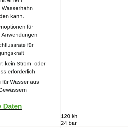
mit einem
n Wasserhahn
den kann.
enoptionen für
te Anwendungen
flussrate für
gungskraft
r: kein Strom- oder
s erforderlich
 für Wasser aus
 Gewässern
e Daten
120 l/h
24 bar