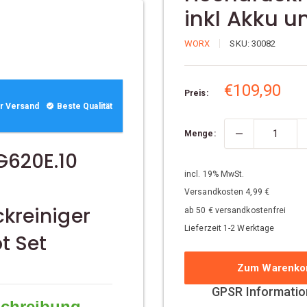
inkl Akku u
WORX
SKU:
30082
S
€109,90
Preis:
o
r Versand
Beste Qualität
n
Menge:
d
e
620E.10
r
incl. 19% MwSt.
p
Versandkosten 4,99 €
r
kreiniger
ab 50 € versandkostenfrei
e
Lieferzeit 1-2 Werktage
i
t Set
s
Zum Warenko
GPSR Informatio
schreibung