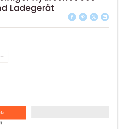
nd Ladegerät
rb
n