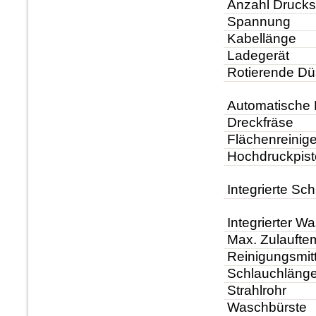
Anzahl Drucks
Spannung
Kabellänge
Ladegerät
Rotierende D
Automatische 
Dreckfräse
Flächenreinige
Hochdruckpist
Integrierte Sc
Integrierter Was
Max. Zulaufte
Reinigungsmit
Schlauchläng
Strahlrohr
Waschbürste