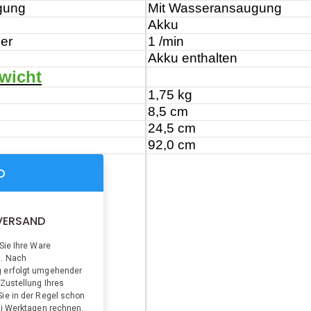
gung
Mit Wasseransaugung
Akku
er
1 /min
Akku enthalten
wicht
1,75 kg
8,5 cm
24,5 cm
92,0 cm
D
VERSAND
Sie Ihre Ware
h. Nach
 erfolgt umgehender
 Zustellung Ihres
ie in der Regel schon
ei Werktagen rechnen.