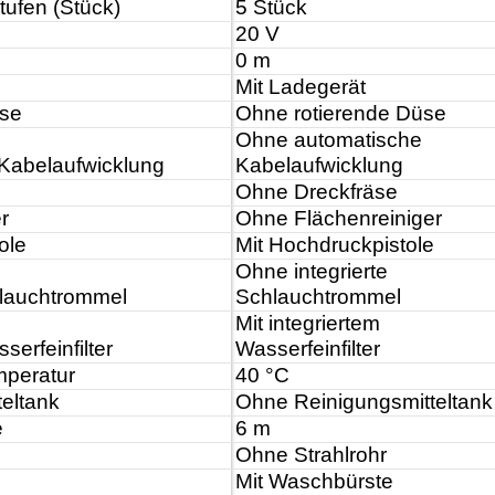
tufen (Stück)
5 Stück
20 V
0 m
Mit Ladegerät
üse
Ohne rotierende Düse
Ohne automatische
Kabelaufwicklung
Kabelaufwicklung
Ohne Dreckfräse
r
Ohne Flächenreiniger
ole
Mit Hochdruckpistole
Ohne integrierte
hlauchtrommel
Schlauchtrommel
Mit integriertem
serfeinfilter
Wasserfeinfilter
mperatur
40 °C
teltank
Ohne Reinigungsmitteltank
e
6 m
Ohne Strahlrohr
Mit Waschbürste