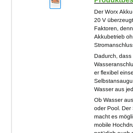
Der Worx Akku-
20 V überzeug
Faktoren, denn 
Akkubetrieb o
Stromanschlus
Dadurch, dass 
Wasseranschluss
er flexibel eins
Selbstansaugun
Wasser aus jed
Ob Wasser aus
oder Pool. Der
macht es mögli
mobile Hochdru