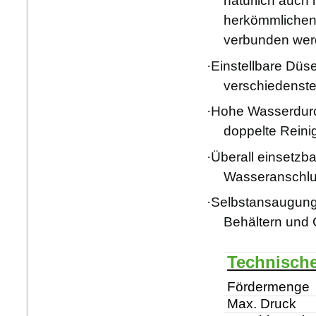
natürlich auch 
herkömmliche
verbunden wer
·
Einstellbare Düs
verschiedens
·
Hohe Wasserdurch
doppelte Reini
·
Überall einsetzba
Wasseranschlus
·
Selbstansaugung
Behältern und
Technisch
Fördermenge
Max. Druck