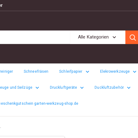
er
Alle Kategorien
einiger
Schneefräsen
Schleifpapier
Elekrowerkzeuge
euge und Seilzüge
Druckluftgeräte
Duckluftzubehör
eschenkgutschein garten-werkzeug-shop.de
.