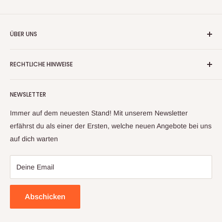
ÜBER UNS
Wir handeln nun mehr seit fast 20 Jahren mit
RECHTLICHE HINWEISE
Warenrückläufern, Retouren und Neuware
Kontaktinformationen
Aufgrund unserer langjährigen Erfahrung und unserem
NEWSLETTER
Impressum
Lieferantennetzwerk, können wir ihnen ein großes Sortiment
an Artikeln anbieten. Sollte sich trotz sorgfältiger Prüfung mal
Datenschutzerklärung
Immer auf dem neuesten Stand! Mit unserem Newsletter
ein Artikel zu ihnen auf den Weg gemacht haben, welcher
Widerrufsbelehrung & Widerrufsformula
erfährst du als einer der Ersten, welche neuen Angebote bei uns
nicht ihren Erwartungen entspricht, kontaktieren sie uns bitte
auf dich warten
Allgemeine Geschäftsbedingungen
und wir finden gemeinsam eine Lösung
Deine Email
Abschicken