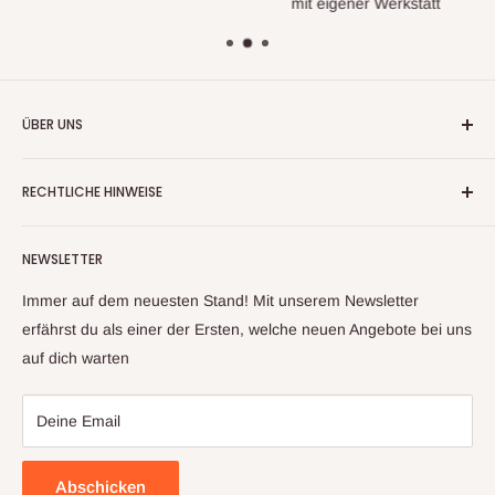
mit eigener Werkstatt
ÜBER UNS
Wir handeln nun mehr seit fast 20 Jahren mit
RECHTLICHE HINWEISE
Warenrückläufern, Retouren und Neuware
Kontaktinformationen
Aufgrund unserer langjährigen Erfahrung und unserem
NEWSLETTER
Impressum
Lieferantennetzwerk, können wir ihnen ein großes Sortiment
an Artikeln anbieten. Sollte sich trotz sorgfältiger Prüfung mal
Datenschutzerklärung
Immer auf dem neuesten Stand! Mit unserem Newsletter
ein Artikel zu ihnen auf den Weg gemacht haben, welcher
Widerrufsbelehrung & Widerrufsformula
erfährst du als einer der Ersten, welche neuen Angebote bei uns
nicht ihren Erwartungen entspricht, kontaktieren sie uns bitte
auf dich warten
Allgemeine Geschäftsbedingungen
und wir finden gemeinsam eine Lösung
Deine Email
Abschicken