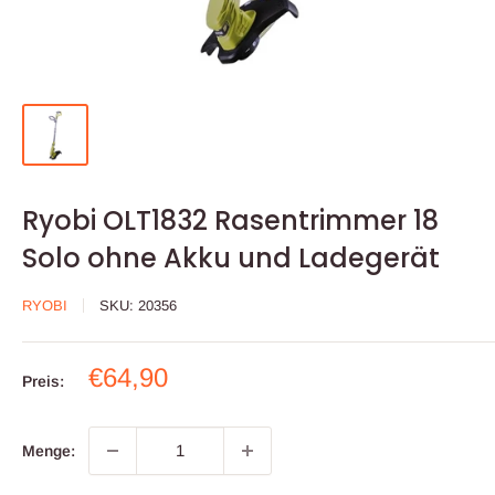
Ryobi OLT1832 Rasentrimmer 18
Solo ohne Akku und Ladegerät
RYOBI
SKU:
20356
Sonderpreis
€64,90
Preis:
Menge: