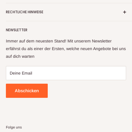
Wir handeln nun mehr seit fast 20 Jahren mit
RECHTLICHE HINWEISE
Warenrückläufern, Retouren und Neuware
Kontaktinformationen
Aufgrund unserer langjährigen Erfahrung und unserem
NEWSLETTER
Impressum
Lieferantennetzwerk, können wir ihnen ein großes Sortiment
an Artikeln anbieten. Sollte sich trotz sorgfältiger Prüfung mal
Datenschutzerklärung
Immer auf dem neuesten Stand! Mit unserem Newsletter
ein Artikel zu ihnen auf den Weg gemacht haben, welcher
Widerrufsbelehrung & Widerrufsformula
erfährst du als einer der Ersten, welche neuen Angebote bei uns
nicht ihren Erwartungen entspricht, kontaktieren sie uns bitte
auf dich warten
Allgemeine Geschäftsbedingungen
und wir finden gemeinsam eine Lösung
Deine Email
Abschicken
Folge uns