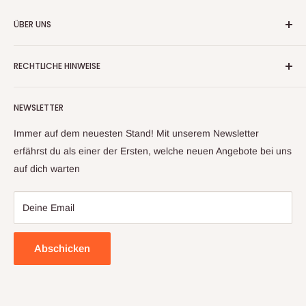
ÜBER UNS
Wir handeln nun mehr seit fast 20 Jahren mit
RECHTLICHE HINWEISE
Warenrückläufern, Retouren und Neuware
Kontaktinformationen
Aufgrund unserer langjährigen Erfahrung und unserem
NEWSLETTER
Impressum
Lieferantennetzwerk, können wir ihnen ein großes Sortiment
an Artikeln anbieten. Sollte sich trotz sorgfältiger Prüfung mal
Datenschutzerklärung
Immer auf dem neuesten Stand! Mit unserem Newsletter
ein Artikel zu ihnen auf den Weg gemacht haben, welcher
Widerrufsbelehrung & Widerrufsformula
erfährst du als einer der Ersten, welche neuen Angebote bei uns
nicht ihren Erwartungen entspricht, kontaktieren sie uns bitte
auf dich warten
Allgemeine Geschäftsbedingungen
und wir finden gemeinsam eine Lösung
Deine Email
Abschicken