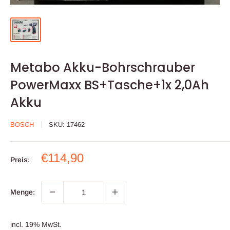
Metabo Akku-Bohrschrauber
PowerMaxx BS+Tasche+1x 2,0Ah
Akku
BOSCH
SKU:
17462
Sonderpreis
€114,90
Preis:
Menge:
incl. 19% MwSt.