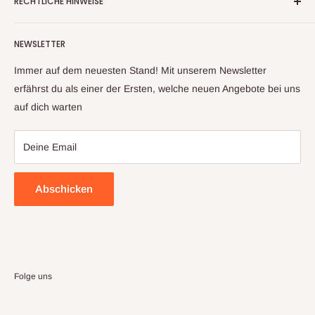
RECHTLICHE HINWEISE
Warenrückläufern, Retouren und Neuware
Kontaktinformationen
Aufgrund unserer langjährigen Erfahrung und unserem
NEWSLETTER
Impressum
Lieferantennetzwerk, können wir ihnen ein großes Sortiment
an Artikeln anbieten. Sollte sich trotz sorgfältiger Prüfung mal
Datenschutzerklärung
Immer auf dem neuesten Stand! Mit unserem Newsletter
ein Artikel zu ihnen auf den Weg gemacht haben, welcher
Widerrufsbelehrung & Widerrufsformula
erfährst du als einer der Ersten, welche neuen Angebote bei uns
nicht ihren Erwartungen entspricht, kontaktieren sie uns bitte
auf dich warten
Allgemeine Geschäftsbedingungen
und wir finden gemeinsam eine Lösung
Deine Email
Abschicken
Folge uns