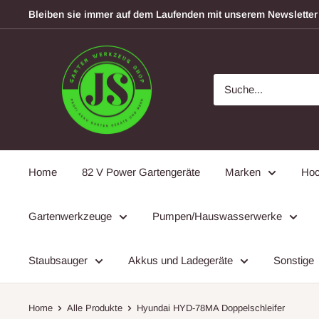
Direkt
Bleiben sie immer auf dem Laufenden mit unserem Newsletter
zum
Inhalt
garten-
werkzeugshop
Home
82 V Power Gartengeräte
Marken
Hoc
Gartenwerkzeuge
Pumpen/Hauswasserwerke
Staubsauger
Akkus und Ladegeräte
Sonstige
Home
Alle Produkte
Hyundai HYD-78MA Doppelschleifer