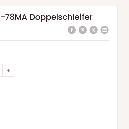
-78MA Doppelschleifer
is