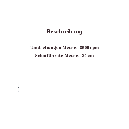
Beschreibung
Umdrehungen Messer
8500 rpm
Schnittbreite Messer
24 cm
supremeauctiononlinesoftware.responsive.2016