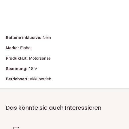
supremeauctiononlinesoftware.redesigner
Batterie inklusive:
Nein
Marke:
Einhell
Produktart:
Motorsense
Spannung:
18 V
Betriebsart:
Akkubetrieb
Das könnte sie auch Interessieren