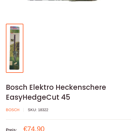
Bosch Elektro Heckenschere
EasyHedgeCut 45
BOSCH
SKU:
18322
Sonderpreis
€74,90
Preis: