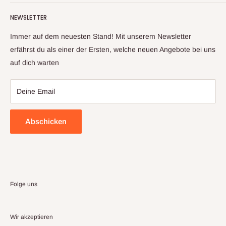
Kontaktinformationen
Aufgrund unserer langjährigen Erfahrung und unserem
NEWSLETTER
Impressum
Lieferantennetzwerk, können wir ihnen ein großes Sortiment
an Artikeln anbieten. Sollte sich trotz sorgfältiger Prüfung mal
Datenschutzerklärung
Immer auf dem neuesten Stand! Mit unserem Newsletter
ein Artikel zu ihnen auf den Weg gemacht haben, welcher
Widerrufsbelehrung & Widerrufsformula
erfährst du als einer der Ersten, welche neuen Angebote bei uns
nicht ihren Erwartungen entspricht, kontaktieren sie uns bitte
auf dich warten
Allgemeine Geschäftsbedingungen
und wir finden gemeinsam eine Lösung
Deine Email
Abschicken
Folge uns
Wir akzeptieren