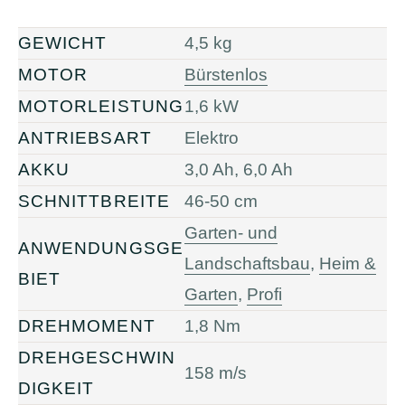
GEWICHT
4,5 kg
MOTOR
Bürstenlos
MOTORLEISTUNG
1,6 kW
ANTRIEBSART
Elektro
AKKU
3,0 Ah, 6,0 Ah
SCHNITTBREITE
46-50 cm
Garten- und
ANWENDUNGSGE
Landschaftsbau
,
Heim &
BIET
Garten
,
Profi
DREHMOMENT
1,8 Nm
DREHGESCHWIN
158 m/s
DIGKEIT