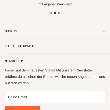
mit eigener Werkstatt
ÜBER UNS
Wir handeln nun mehr seit fast 20 Jahren mit
RECHTLICHE HINWEISE
Warenrückläufern, Retouren und Neuware
Kontaktinformationen
Aufgrund unserer langjährigen Erfahrung und unserem
NEWSLETTER
Impressum
Lieferantennetzwerk, können wir ihnen ein großes Sortiment
an Artikeln anbieten. Sollte sich trotz sorgfältiger Prüfung mal
Datenschutzerklärung
Immer auf dem neuesten Stand! Mit unserem Newsletter
ein Artikel zu ihnen auf den Weg gemacht haben, welcher
Widerrufsbelehrung & Widerrufsformula
erfährst du als einer der Ersten, welche neuen Angebote bei uns
nicht ihren Erwartungen entspricht, kontaktieren sie uns bitte
auf dich warten
Allgemeine Geschäftsbedingungen
und wir finden gemeinsam eine Lösung
Deine Email